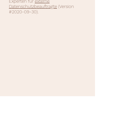
Experten für
externe
Datenschutzbeauftragte
(Version
#2020-09-30).
©2025 Bettina Hagen-Demuth
Fine Art Photography
imprint
|
privacy policy